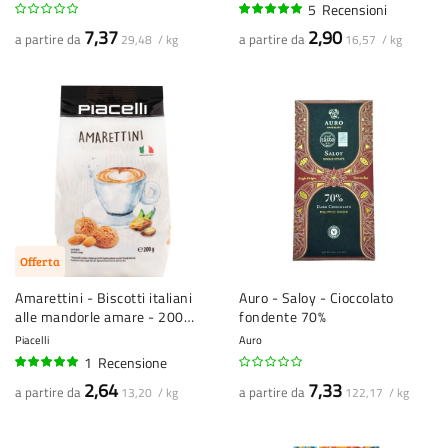
5
Recensioni
96%
7,37
2,90
a partire da
a partire da
29,48 / kg
16,57 / kg
Offerta
Amarettini - Biscotti italiani
Auro - Saloy - Cioccolato
alle mandorle amare - 200
fondente 70%
grammi
Piacelli
Auro
1
Recensione
100%
2,64
7,33
a partire da
a partire da
13,20 / kg
122,17 / kg