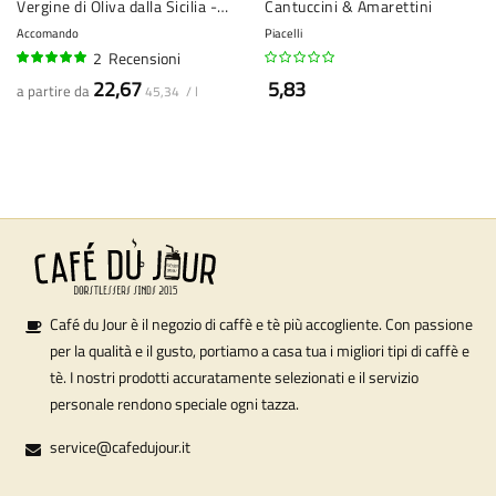
Vergine di Oliva dalla Sicilia -
Cantuccini & Amarettini
500 ml
Accomando
Piacelli
2
Recensioni
95%
22,67
5,83
a partire da
45,34 / l
Café du Jour è il negozio di caffè e tè più accogliente. Con passione
per la qualità e il gusto, portiamo a casa tua i migliori tipi di caffè e
tè. I nostri prodotti accuratamente selezionati e il servizio
personale rendono speciale ogni tazza.
service@cafedujour.it