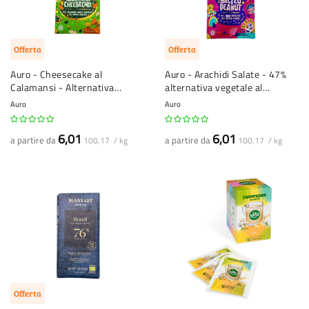
Offerta
Offerta
Auro - Cheesecake al
Auro - Arachidi Salate - 47%
Calamansi - Alternativa
alternativa vegetale al
vegetale al cioccolato bianco
cioccolato
Auro
Auro
34%
6,01
6,01
a partire da
a partire da
100,17 / kg
100,17 / kg
Offerta