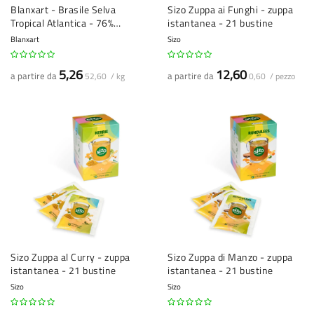
Blanxart - Brasile Selva
Sizo Zuppa ai Funghi - zuppa
Tropical Atlantica - 76%
istantanea - 21 bustine
cioccolato fondente
Blanxart
Sizo
5,26
12,60
a partire da
a partire da
52,60 / kg
0,60 / pezzo
Sizo Zuppa al Curry - zuppa
Sizo Zuppa di Manzo - zuppa
istantanea - 21 bustine
istantanea - 21 bustine
Sizo
Sizo