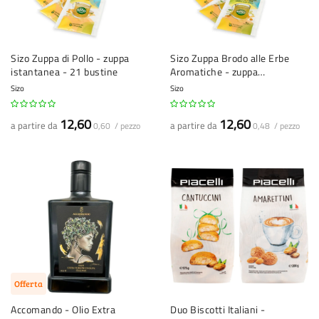
Sizo Zuppa di Pollo - zuppa
Sizo Zuppa Brodo alle Erbe
istantanea - 21 bustine
Aromatiche - zuppa
istantanea - 26 bustine
Sizo
Sizo
12,60
12,60
a partire da
a partire da
0,60 / pezzo
0,48 / pezzo
Offerta
Accomando - Olio Extra
Duo Biscotti Italiani -