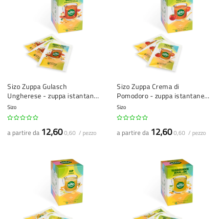
Sizo Zuppa Gulasch
Sizo Zuppa Crema di
Ungherese - zuppa istantanea
Pomodoro - zuppa istantanea
- 21 bustine
- 21 bustine
Sizo
Sizo
12,60
12,60
a partire da
a partire da
0,60 / pezzo
0,60 / pezzo