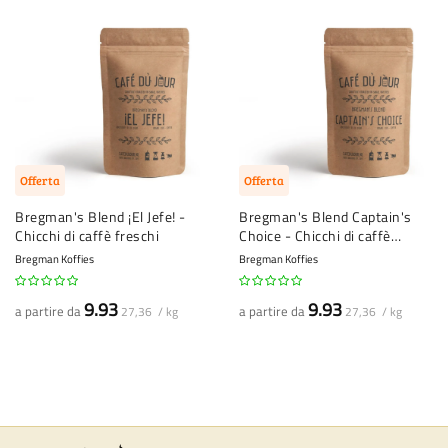
Offerta
Offerta
Bregman's Blend ¡El Jefe! -
Bregman's Blend Captain's
Chicchi di caffè freschi
Choice - Chicchi di caffè
freschi
Bregman Koffies
Bregman Koffies
9.93
9.93
a partire da
a partire da
27,36 / kg
27,36 / kg