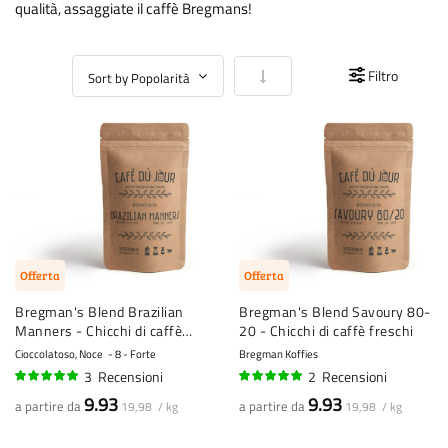
qualità, assaggiate il caffè Bregmans!
Imposta la direzione crescente
Filtro
Offerta
Offerta
Bregman's Blend Brazilian
Bregman's Blend Savoury 80-
Manners - Chicchi di caffè
20 - Chicchi di caffè freschi
freschi
Cioccolatoso, Noce
8 - Forte
Bregman Koffies
3
Recensioni
2
Recensioni
97%
100%
9.93
9.93
a partire da
a partire da
19,98 / kg
19,98 / kg