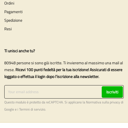
Ordini
Pagamenti
Spedizione
Resi
Ti unisci anche tu?
80948 persone si sono già iscritte. Ti invieremo al massimo una mail al
mese.
Ricevi 100 punti fedeltà per la tua iscrizione! Assicurati di essere
loggato o effettua il login dopo l’iscrizione alla newsletter.
Iscriviti
Questo modulo è protetto da reCAPTCHA. Si applicano la
Normativa sulla privacy
di
Google e i
Termini di servizio
.