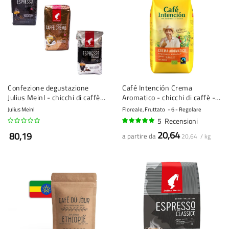
Confezione degustazione
Café Intención Crema
Julius Meinl - chicchi di caffè -
Aromatico - chicchi di caffè - 1
3 x 1 kg
kg
Julius Meinl
Floreale, Fruttato
6 - Regolare
5
Recensioni
100%
20,64
80,19
a partire da
20,64 / kg