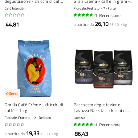
degustazione - chicchi di caffè
Gran Crema - caffè in grani -
- 2 x 1 kg
1 kg
Café Intención
Floreale, Fruttato
7 - Forte
1
Recensione
90%
26,10
44,81
a partire da
26,10 / kg
Offerta
Gorilla Café Crème - chicchi di
Pacchetto degustazione
caffè - 1 kg
Lavazza Barista - chicchi di
caffè - 3 x 1 kg
Floreale, Fruttato
2 - Delicato
Lavazza
1
Recensione
100%
19,33
86,43
a partire da
19,33 / kg