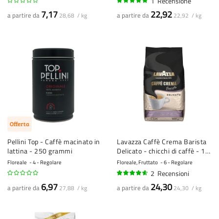
1
Recensione
100%
7,17
22,92
a partire da
a partire da
28,68 / kg
22,92 / kg
Offerta
Pellini Top - Caffè macinato in
Lavazza Caffè Crema Barista
lattina - 250 grammi
Delicato - chicchi di caffè - 1
kg
Floreale
4 - Regolare
Floreale, Fruttato
6 - Regolare
2
Recensioni
90%
6,97
24,30
a partire da
a partire da
27,88 / kg
24,30 / kg