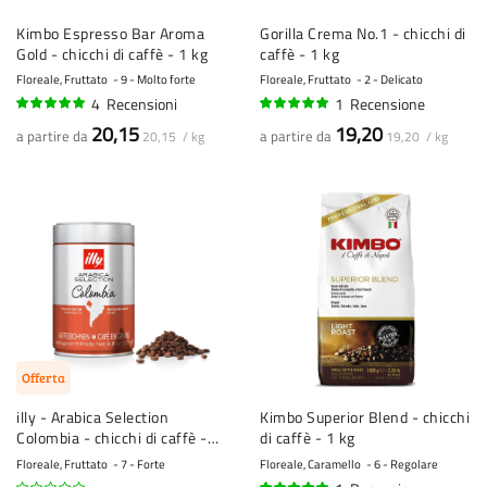
Kimbo Espresso Bar Aroma
Gorilla Crema No.1 - chicchi di
Gold - chicchi di caffè - 1 kg
caffè - 1 kg
Floreale, Fruttato
9 - Molto forte
Floreale, Fruttato
2 - Delicato
4
Recensioni
1
Recensione
95%
100%
20,15
19,20
a partire da
a partire da
20,15 / kg
19,20 / kg
Offerta
illy - Arabica Selection
Kimbo Superior Blend - chicchi
Colombia - chicchi di caffè -
di caffè - 1 kg
250 grammi
Floreale, Fruttato
7 - Forte
Floreale, Caramello
6 - Regolare