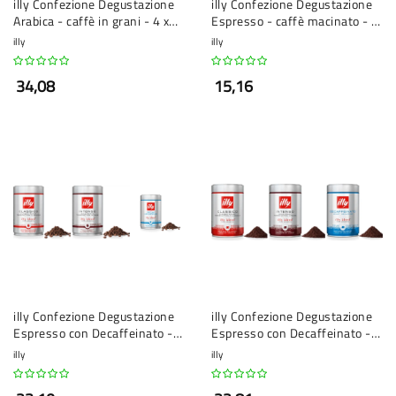
illy Confezione Degustazione
illy Confezione Degustazione
Arabica - caffè in grani - 4 x
Espresso - caffè macinato - 2
250 grammi
x 250 grammi
illy
illy
34,08
15,16
illy Confezione Degustazione
illy Confezione Degustazione
Espresso con Decaffeinato -
Espresso con Decaffeinato -
caffè in grani - 3 x 250
caffè macinato - 3 x 250
illy
illy
grammi
grammi