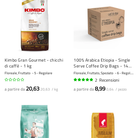
Kimbo Gran Gourmet - chicchi
100% Arabica Etiopia - Single
di caffè - 1 kg
Serve Coffee Drip Bags - 14
pezzi
Floreale, Fruttato
5 - Regolare
Floreale, Fruttato, Speziato
6 - Regolare
2
Recensioni
95%
20,63
8,99
a partire da
a partire da
20,63 / kg
0,64 / pezzo