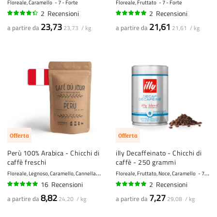
Floreale, Caramello
7 - Forte
Floreale, Fruttato
7 - Forte
2
Recensioni
2
Recensioni
85%
100%
23,73
21,61
a partire da
a partire da
23,73 / kg
21,61 / kg
Offerta
Offerta
Perù 100% Arabica - Chicchi di
illy Decaffeinato - Chicchi di
caffè freschi
caffè - 250 grammi
F
loreale, Legnoso, Caramello, Cannella
7 - Forte
Floreale, Fruttato, Noce, Caramello
7 - Forte
16
Recensioni
2
Recensioni
98%
100%
8,82
7,27
a partire da
a partire da
24,20 / kg
29,08 / kg