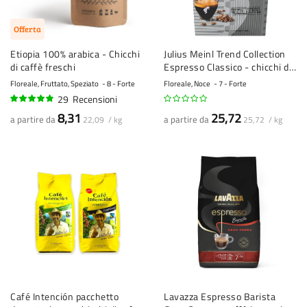
Offerta
Etiopia 100% arabica - Chicchi
Julius Meinl Trend Collection
di caffè freschi
Espresso Classico - chicchi di
caffè - 1 kg
Floreale, Fruttato, Speziato
8 - Forte
Floreale, Noce
7 - Forte
29
Recensioni
94%
8,31
25,72
a partire da
a partire da
22,09 / kg
25,72 / kg
Café Intención pacchetto
Lavazza Espresso Barista