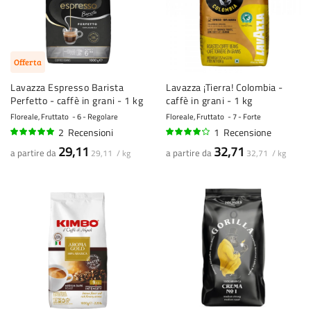
Offerta
Lavazza Espresso Barista
Lavazza ¡Tierra! Colombia -
Perfetto - caffè in grani - 1 kg
caffè in grani - 1 kg
Floreale, Fruttato
6 - Regolare
Floreale, Fruttato
7 - Forte
2
Recensioni
1
Recensione
100%
80%
29,11
32,71
a partire da
a partire da
29,11 / kg
32,71 / kg