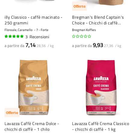
Offerta
illy Classico - caffè macinato -
Bregman's Blend Captain's
250 grammi
Choice - Chicchi di caffè
freschi
Floreale, Caramello
7 - Forte
Bregman Koffies
3
Recensioni
97%
7,14
9,93
a partire da
a partire da
28,56 / kg
27,36 / kg
Offerta
Lavazza Caffè Crema Dolce -
Lavazza Caffè Crema Classico
chicchi di caffè - 1 chilo
- chicchi di caffè - 1 kg