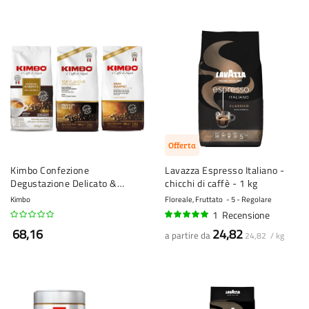
Offerta
Kimbo Confezione
Lavazza Espresso Italiano -
Degustazione Delicato &
chicchi di caffè - 1 kg
Aromatico - 100% Arabica - 3 x
Kimbo
Floreale, Fruttato
5 - Regolare
1 kg
1
Recensione
100%
68,16
24,82
a partire da
24,82 / kg