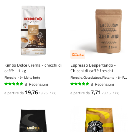
Offerta
Kimbo Dolce Crema - chicchi di
Espresso Despertando -
caffè - 1 kg
Chicchi di caffè freschi
Floreale
9 - Molto forte
Floreale, Cioccolatoso, Piccante
8 - Forte
3
Recensioni
3
Recensioni
97%
97%
19,76
7,71
a partire da
a partire da
19,76 / kg
23,15 / kg