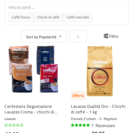
TIPO DI CAFFÈ →
Caffè fresco
Chicchi di caffè
Caffè macinato
Imposta la direzione crescente
Filtro
Offerta
Confezione Degustazione
Lavazza Qualità Oro - Chicchi
Lavazza Crema - chicchi di
di caffè - 1 kg
caffè - 4 x 1 kg
Lavazza
Floreale, Fruttato
5 - Regolare
7
Recensioni
96%