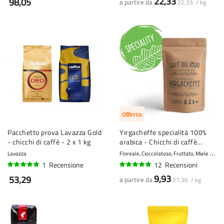
22,33
98,05
a partire da
22,33 / kg
Offerta
Pacchetto prova Lavazza Gold
Yirgacheffe specialità 100%
- chicchi di caffè - 2 x 1 kg
arabica - Chicchi di caffè
freschi
Lavazza
Floreale, Cioccolatoso, Fruttato, Miele
10 -
1
Recensione
12
Recensioni
100%
95%
9,93
53,29
a partire da
27,36 / kg