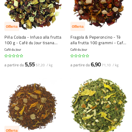
Offerta
Offerta
Piña Colada - Infuso alla frutta
Fragola & Peperoncino - Tè
100 g - Café du Jour tisana
alla frutta 100 grammi - Café
sfusa
du Jour tè sfuso
Café du Jour
Café du Jour
5,55
6,90
a partire da
a partire da
57,20 / kg
71,10 / kg
Offerta