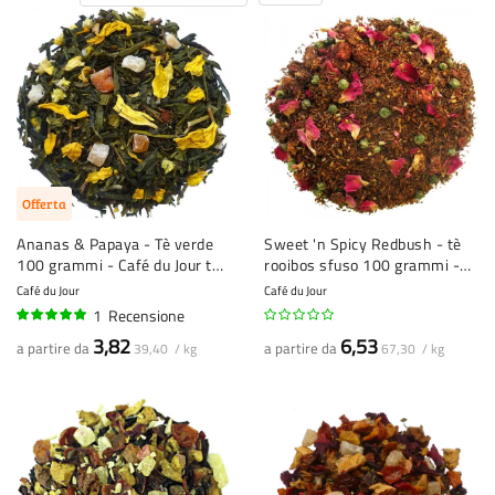
Offerta
Ananas & Papaya - Tè verde
Sweet 'n Spicy Redbush - tè
100 grammi - Café du Jour tè
rooibos sfuso 100 grammi -
sfuso
Café du Jour
Café du Jour
Café du Jour
1
Recensione
100%
3,82
6,53
a partire da
a partire da
39,40 / kg
67,30 / kg