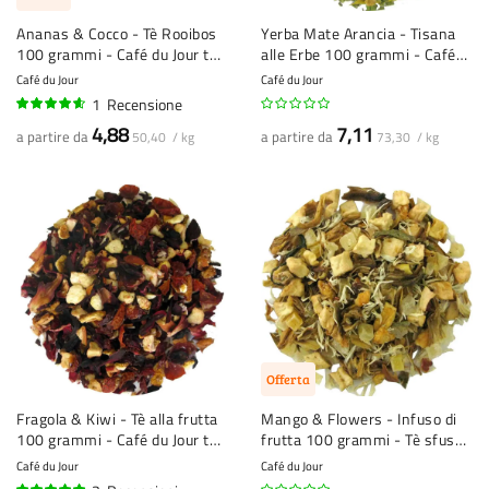
Ananas & Cocco - Tè Rooibos
Yerba Mate Arancia - Tisana
100 grammi - Café du Jour tè
alle Erbe 100 grammi - Café
sfuso
du Jour tè sfuso
Café du Jour
Café du Jour
1
Recensione
90%
4,88
7,11
a partire da
a partire da
50,40 / kg
73,30 / kg
Offerta
Fragola & Kiwi - Tè alla frutta
Mango & Flowers - Infuso di
100 grammi - Café du Jour tè
frutta 100 grammi - Tè sfuso
sfuso
Café du Jour
Café du Jour
Café du Jour