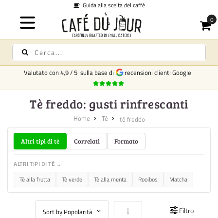
Guida alla scelta del caffè
Valutato con
4,9
/
5
sulla base di
recensioni clienti Google
Tè freddo: gusti rinfrescanti
Home
Tè
tè freddo
Altri tipi di tè
Correlati
Formato
ALTRI TIPI DI TÈ →
Tè alla frutta
Tè verde
Tè alla menta
Rooibos
Matcha
Imposta la direzione crescente
Filtro