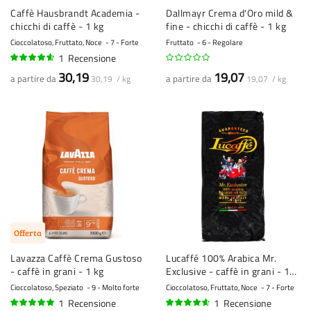
Caffè Hausbrandt Academia -
Dallmayr Crema d'Oro mild &
chicchi di caffè - 1 kg
fine - chicchi di caffè - 1 kg
Cioccolatoso, Fruttato, Noce
7 - Forte
Fruttato
6 - Regolare
1
Recensione
90%
30,19
19,07
a partire da
a partire da
30,19 / kg
19,07 / kg
Offerta
Lavazza Caffè Crema Gustoso
Lucaffé 100% Arabica Mr.
- caffè in grani - 1 kg
Exclusive - caffè in grani - 1
kg
Cioccolatoso, Speziato
9 - Molto forte
Cioccolatoso, Fruttato, Noce
7 - Forte
1
Recensione
1
Recensione