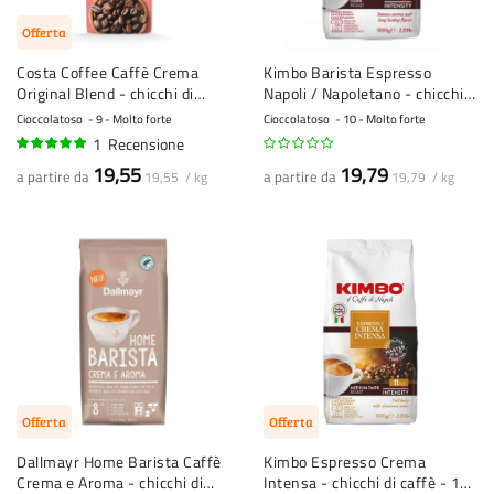
Offerta
Costa Coffee Caffè Crema
Kimbo Barista Espresso
Original Blend - chicchi di
Napoli / Napoletano - chicchi
caffè - 1 kg
di caffè - 1 kg
Cioccolatoso
9 - Molto forte
Cioccolatoso
10 - Molto forte
1
Recensione
100%
19,55
19,79
a partire da
a partire da
19,55 / kg
19,79 / kg
Offerta
Offerta
Dallmayr Home Barista Caffè
Kimbo Espresso Crema
Crema e Aroma - chicchi di
Intensa - chicchi di caffè - 1