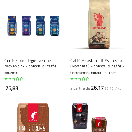
Confezione degustazione
Caffè Hausbrandt Espresso
Mövenpick - chicchi di caffè -
(Nonnetti) - chicchi di caffè -
4 x 1 kg
1 kg
Mövenpick
Cioccolatoso, Fruttato
8 - Forte
26,17
76,83
a partire da
26,17 / kg