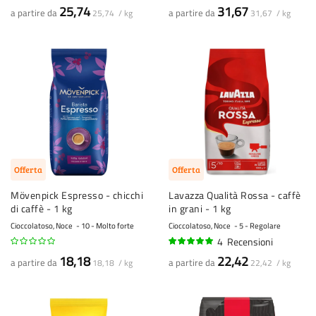
100%
90%
25,74
31,67
a partire da
a partire da
25,74 / kg
31,67 / kg
Offerta
Offerta
Mövenpick Espresso - chicchi
Lavazza Qualità Rossa - caffè
di caffè - 1 kg
in grani - 1 kg
Cioccolatoso, Noce
10 - Molto forte
Cioccolatoso, Noce
5 - Regolare
4
Recensioni
98%
18,18
22,42
a partire da
a partire da
18,18 / kg
22,42 / kg