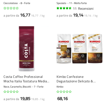
caffè - 1 kg
kg
Cioccolatoso
8 - Forte
Speziato
11 - Molto forte
11
Recensioni
90%
16,77
19,14
a partire da
a partire da
16,77 / kg
19,14 / kg
Costa Coffee Professional
Kimbo Confezione
Mocha Italia Tostatura Media -
Degustazione Delicato &
chicchi di caffè - 1 kg
Aromatico - 100% Arabica - 3 x
Noce, Caramello, Biscotti
7 - Forte
Kimbo
1 kg
19,85
68,16
a partire da
19,85 / kg