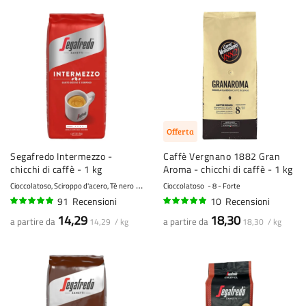
Offerta
Segafredo Intermezzo -
Caffè Vergnano 1882 Gran
chicchi di caffè - 1 kg
Aroma - chicchi di caffè - 1 kg
Cioccolatoso, Sciroppo d'acero, Tè nero
8 - Forte
Cioccolatoso
8 - Forte
91
Recensioni
10
Recensioni
96%
100%
14,29
18,30
a partire da
a partire da
14,29 / kg
18,30 / kg