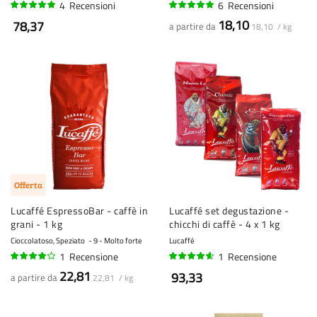
4
Recensioni
6
Recensioni
95%
97%
18,10
78,37
a partire da
18,10 / kg
Offerta
Lucaffé EspressoBar - caffè in
Lucaffé set degustazione -
grani - 1 kg
chicchi di caffè - 4 x 1 kg
Cioccolatoso, Speziato
9 - Molto forte
Lucaffé
1
Recensione
1
Recensione
80%
90%
22,81
93,33
a partire da
22,81 / kg