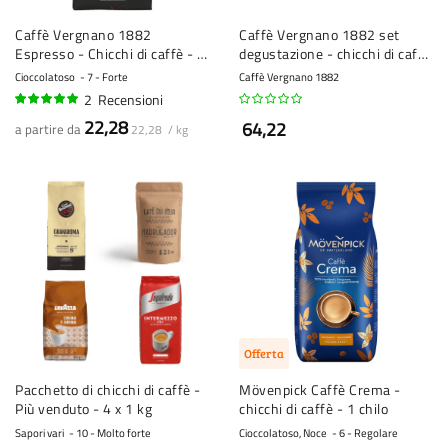
Caffè Vergnano 1882
Caffè Vergnano 1882 set
Espresso - Chicchi di caffè - 1
degustazione - chicchi di caffè
kg
- 3 x 1 kg
Cioccolatoso
7 - Forte
Caffè Vergnano 1882
2
Recensioni
100%
22,28
64,22
a partire da
22,28 / kg
Offerta
Pacchetto di chicchi di caffè -
Mövenpick Caffè Crema -
Più venduto - 4 x 1 kg
chicchi di caffè - 1 chilo
Sapori vari
10 - Molto forte
Cioccolatoso, Noce
6 - Regolare