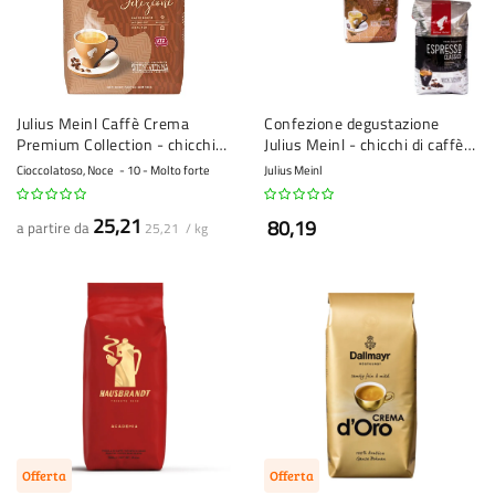
Julius Meinl Caffè Crema
Confezione degustazione
Premium Collection - chicchi
Julius Meinl - chicchi di caffè -
di caffè - 1 kg
3 x 1 kg
Cioccolatoso, Noce
10 - Molto forte
Julius Meinl
25,21
80,19
a partire da
25,21 / kg
Offerta
Offerta