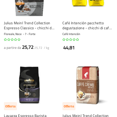
Julius Meinl Trend Collection
Café Intención pacchetto
Espresso Classico - chicchi di
degustazione - chicchi di caffè
caffè - 1 kg
- 2 x 1 kg
Floreale, Noce
7 - Forte
Café Intención
25,72
44,81
a partire da
25,72 / kg
Offerta
Offerta
Lavazza Espresso Barista
Julius Meinl Trend Collection