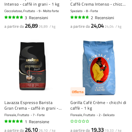
Intenso - caffè in grani - 1 kg
Caffè Crema Intenso - chicchi
di caffè - 1 kg
Cioccolatoso, Fruttato
9 - Molto forte
Speziato
8 - Forte
3
Recensioni
2
Recensioni
100%
90%
26,89
24,04
a partire da
a partire da
26,89 / kg
24,04 / kg
Offerta
Lavazza Espresso Barista
Gorilla Café Crème - chicchi di
Gran Crema - caffè in grani -
caffè - 1 kg
1 kg
Floreale, Fruttato
7 - Forte
Floreale, Fruttato
2 - Delicato
1
Recensione
90%
26,10
19,33
a partire da
a partire da
26,10 / kg
19,33 / kg