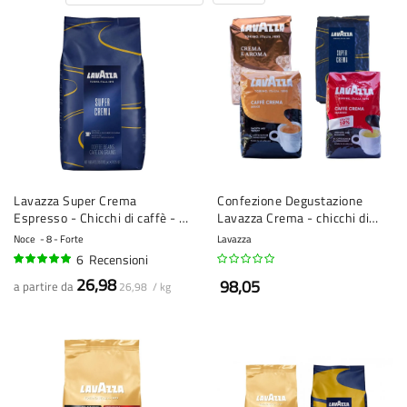
Lavazza Super Crema
Confezione Degustazione
Espresso - Chicchi di caffè - 1
Lavazza Crema - chicchi di
kg
caffè - 4 x 1 kg
Noce
8 - Forte
Lavazza
6
Recensioni
100%
26,98
98,05
a partire da
26,98 / kg