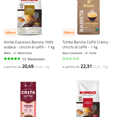
Offerta
Offerta
Kimbo Espresso Barista 100%
Tchibo Barista Caffè Crema -
arabica - chicchi di caffè - 1 kg
chicchi di caffè - 1 kg
Miele
9 - Molto forte
Noce, Caramello
8 - Forte
13
Recensioni
89%
20,49
22,31
a partire da
a partire da
20,49 / kg
22,31 / kg