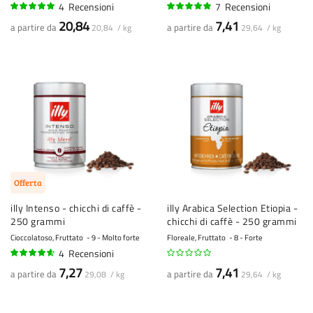
4
Recensioni
7
Recensioni
100%
94%
20,84
7,41
a partire da
a partire da
20,84 / kg
29,64 / kg
Offerta
illy Intenso - chicchi di caffè -
illy Arabica Selection Etiopia -
250 grammi
chicchi di caffè - 250 grammi
Cioccolatoso, Fruttato
9 - Molto forte
Floreale, Fruttato
8 - Forte
4
Recensioni
90%
7,27
7,41
a partire da
a partire da
29,08 / kg
29,64 / kg