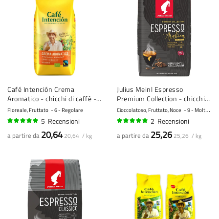
Café Intención Crema
Julius Meinl Espresso
Aromatico - chicchi di caffè - 1
Premium Collection - chicchi
kg
di caffè - 1 kg
Floreale, Fruttato
6 - Regolare
Cioccolatoso, Fruttato, Noce
9 - Molto forte
5
Recensioni
2
Recensioni
100%
100%
20,64
25,26
a partire da
a partire da
20,64 / kg
25,26 / kg