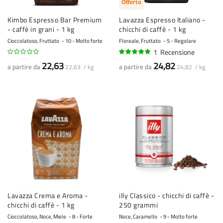
Offerta
Kimbo Espresso Bar Premium
Lavazza Espresso Italiano -
- caffè in grani - 1 kg
chicchi di caffè - 1 kg
Cioccolatoso, Fruttato
10 - Molto forte
Floreale, Fruttato
5 - Regolare
1
Recensione
100%
22,63
24,82
a partire da
a partire da
22,63 / kg
24,82 / kg
Lavazza Crema e Aroma -
illy Classico - chicchi di caffè -
chicchi di caffè - 1 kg
250 grammi
Cioccolatoso, Noce, Miele
8 - Forte
Noce, Caramello
9 - Molto forte