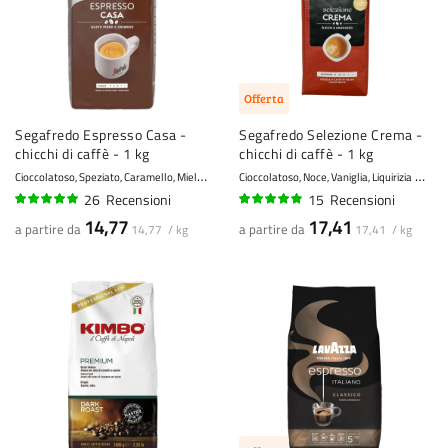
Offerta
Segafredo Espresso Casa -
Segafredo Selezione Crema -
chicchi di caffè - 1 kg
chicchi di caffè - 1 kg
C
ioccolatoso, Speziato, Caramello, Miele, Mandorla
Cioccolatoso, Noce, Vaniglia, Liquirizia
8 - Forte
6 - 
26
Recensioni
15
Recensioni
96%
94%
14,77
17,41
a partire da
a partire da
14,77 / kg
17,41 / kg