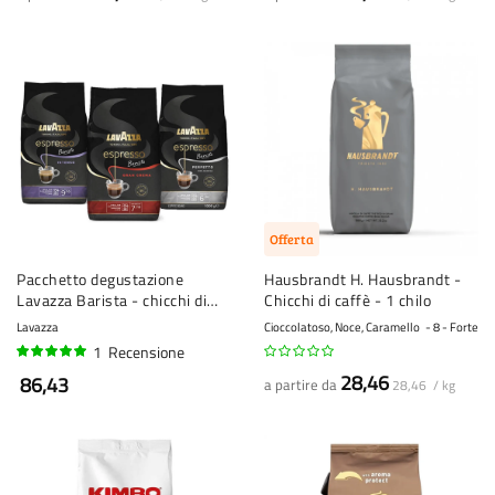
Offerta
Pacchetto degustazione
Hausbrandt H. Hausbrandt -
Lavazza Barista - chicchi di
Chicchi di caffè - 1 chilo
caffè - 3 x 1 kg
Lavazza
Cioccolatoso, Noce, Caramello
8 - Forte
1
Recensione
100%
28,46
86,43
a partire da
28,46 / kg