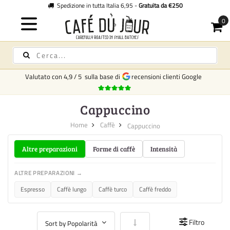
Spedizione in tutta Italia 6,95 -
Gratuita da €250
Valutato con
4,9
/
5
sulla base di
recensioni clienti Google
Cappuccino
Home
Caffè
Cappuccino
Altre preparazioni
Forme di caffè
Intensità
ALTRE PREPARAZIONI →
Espresso
Caffè lungo
Caffè turco
Caffè freddo
Imposta la direzione crescente
Filtro