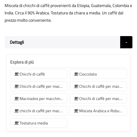
Miscela di chicchi di caffè provenienti da Etiopia, Guatemala, Colombia e
India. Circa il 90% Arabica. Tostatura da chiara a media. Un caffè dal
prezzo molto conveniente.
Dettagli
Esplora di più
Chicchi di caffè
Cioccolato
Chicchi di caffè per macchina da caffè Jura
Chicchi di caffè per macchina da caffè De'Longhi
Macinados per macchine da caffè Philips
Chicchi di caffè per macchina da caffè Krups
chicchi di caffè per macchina da caffè Siemens
Miscela Arabica e Robusta
Tostatura media