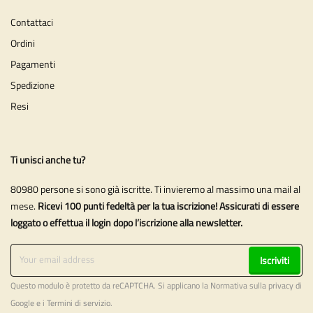
Contattaci
Ordini
Pagamenti
Spedizione
Resi
Ti unisci anche tu?
80980 persone si sono già iscritte. Ti invieremo al massimo una mail al
mese.
Ricevi 100 punti fedeltà per la tua iscrizione! Assicurati di essere
loggato o effettua il login dopo l’iscrizione alla newsletter.
Iscriviti
Questo modulo è protetto da reCAPTCHA. Si applicano la
Normativa sulla privacy
di
Google e i
Termini di servizio
.