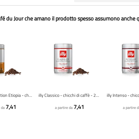
Café du Jour che amano il prodotto spesso assumono anche q
illy Arabica Selection Etiopia - chicchi di caffè - 250 grammi
illy Classico - chicchi di caffè - 250 grammi
7,41
7,41
e da
a partire da
a partire 