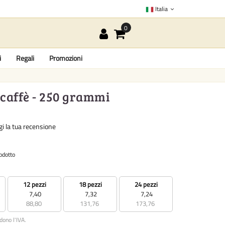
Italia
i
Regali
Promozioni
i caffè - 250 grammi
i la tua recensione
odotto
12 pezzi
18 pezzi
24 pezzi
7,40
7,32
7,24
88,80
131,76
173,76
udono l'IVA.