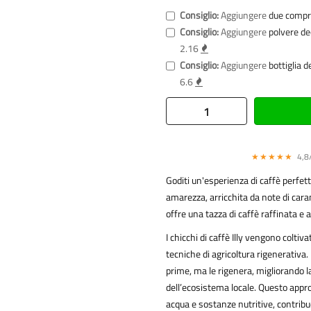
Consiglio:
Aggiungere
due compr
Consiglio:
Aggiungere
polvere de
2.16
Consiglio:
Aggiungere
bottiglia 
6.6
★★★★★
4,8/
Goditi un'esperienza di caffè perfet
amarezza, arricchita da note di cara
offre una tazza di caffè raffinata e
I chicchi di caffè Illy vengono coltiv
tecniche di agricoltura rigenerativa.
prime, ma le rigenera, migliorando la 
dell’ecosistema locale. Questo appro
acqua e sostanze nutritive, contribue