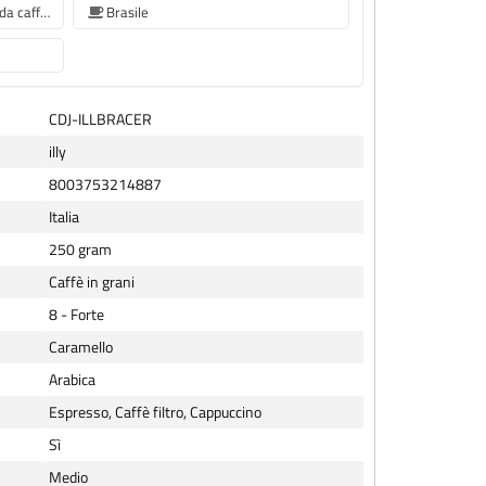
chicchi di caffè per macchina da caffè Siemens
Brasile
CDJ-ILLBRACER
illy
8003753214887
Italia
250 gram
Caffè in grani
8 - Forte
Caramello
Arabica
Espresso, Caffè filtro, Cappuccino
Sì
Medio