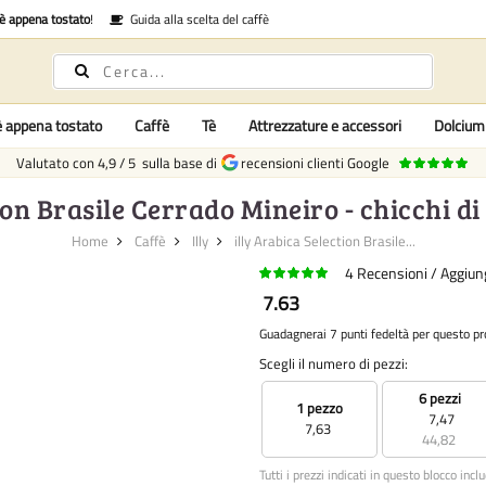
fè appena tostato
!
Guida alla scelta del caffè
è appena tostato
Caffè
Tè
Attrezzature e accessori
Dolcium
Valutato con
4,9
/
5
sulla base di
recensioni clienti Google
ion Brasile Cerrado Mineiro - chicchi d
Home
Caffè
Illy
illy Arabica Selection Brasile...
4
Recensioni
Aggiung
7.63
Guadagnerai 7 punti fedeltà per questo pr
Scegli il numero di pezzi:
6 pezzi
1 pezzo
7,47
7,63
44,82
Tutti i prezzi indicati in questo blocco incl