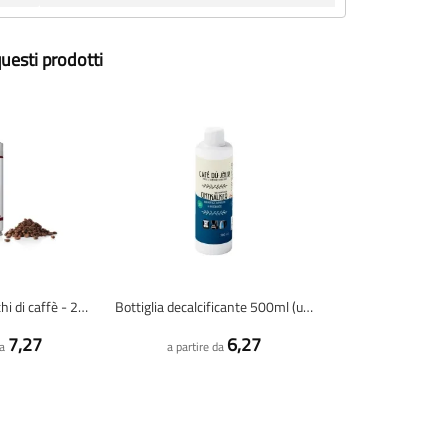
uesti prodotti
illy Intenso - chicchi di caffè - 250 grammi
Bottiglia decalcificante 500ml (universale / per 4 decalcifiche)
7,27
6,27
da
a partire da