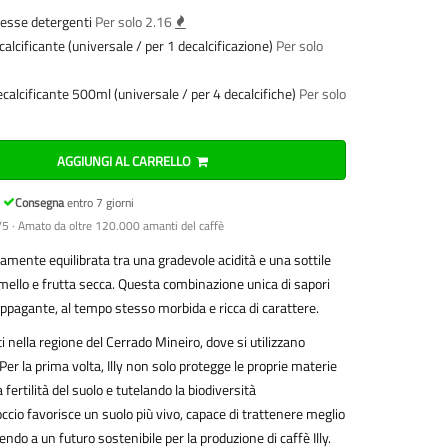
esse detergenti
Per solo 2.16
calcificante (universale / per 1 decalcificazione)
Per solo
decalcificante 500ml (universale / per 4 decalcifiche)
Per solo
AGGIUNGI AL CARRELLO
Consegna
entro 7 giorni
5 · Amato da oltre 120.000 amanti del caffè
tamente equilibrata tra una gradevole acidità e una sottile
mello e frutta secca. Questa combinazione unica di sapori
 appagante, al tempo stesso morbida e ricca di carattere.
ati nella regione del Cerrado Mineiro, dove si utilizzano
 Per la prima volta, Illy non solo protegge le proprie materie
fertilità del suolo e tutelando la biodiversità
ccio favorisce un suolo più vivo, capace di trattenere meglio
ndo a un futuro sostenibile per la produzione di caffè Illy.