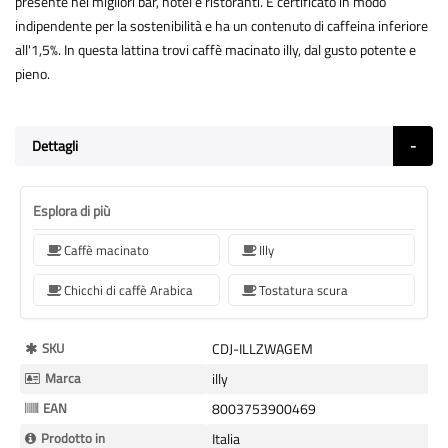
presente nei migliori bar, hotel e ristoranti. È certificato in modo
indipendente per la sostenibilità e ha un contenuto di caffeina inferiore
all'1,5%. In questa lattina trovi caffè macinato illy, dal gusto potente e
pieno.
Dettagli
Esplora di più
Caffè macinato
Illy
Chicchi di caffè Arabica
Tostatura scura
Maggiori
SKU
CDJ-ILLZWAGEM
Informazioni
Marca
illy
EAN
8003753900469
Prodotto in
Italia