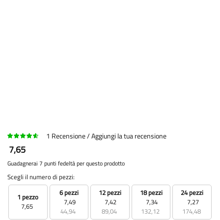
1
Recensione
Aggiungi la tua recensione
7,65
Guadagnerai 7 punti fedeltà per questo prodotto
Scegli il numero di pezzi:
6 pezzi
12 pezzi
18 pezzi
24 pezzi
1 pezzo
7,49
7,42
7,34
7,27
7,65
44,94
89,04
132,12
174,48