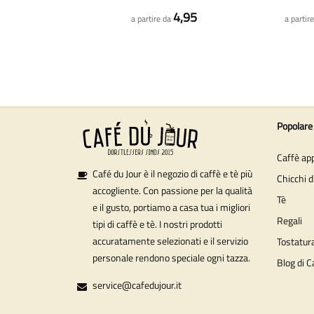
4,95
a partire da
a partir
Popolare
Caffè ap
Café du Jour è il negozio di caffè e tè più
Chicchi d
accogliente. Con passione per la qualità
Tè
e il gusto, portiamo a casa tua i migliori
Regali
tipi di caffè e tè. I nostri prodotti
accuratamente selezionati e il servizio
Tostatura
personale rendono speciale ogni tazza.
Blog di C
service@cafedujour.it