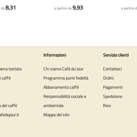
8,31
9,93
e da
a partire da
a partire 
Informazioni
Servizio clienti
pena tostato
Chi siamo Café du Jour
Contattaci
i caffè
Programma punti fedeltà
Ordini
Abbonamento caffè
Pagamenti
Responsabilità sociale e
Spedizione
 del caffè
ambientale
Resi
afedujour.it
Mappa del sito