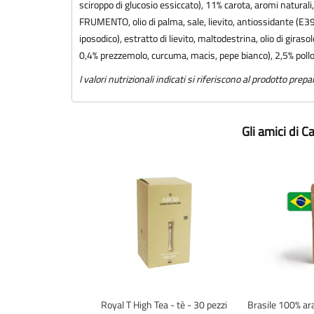
sciroppo di glucosio essiccato), 11% carota, aromi naturali,
FRUMENTO, olio di palma, sale, lievito, antiossidante (E392
iposodico), estratto di lievito, maltodestrina, olio di girasol
0,4% prezzemolo, curcuma, macis, pepe bianco), 2,5% pollo
I valori nutrizionali indicati si riferiscono al prodotto prepa
Gli amici di 
Royal T High Tea - tè - 30 pezzi