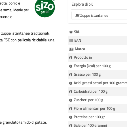
rota, porro e
Esplora di più
 sazia, ideale per
Zuppe istantanee
 buono e
Maggiori
SKU
e zuppe istantanee tradizionali.
Informazioni
ta FSC
con
pellicola riciclabile
: una
EAN
Marca
Prodotto in
Energia (kcal) per 100 g
Grasso per 100 g
Acidi grassi saturi per 100 gramm
Carboidrati per 100 g
Zuccheri per 100 g
Fibre alimentari per 100 g
Proteine per 100 gr
e granulato (amido di patate,
Sale per 100 grammi