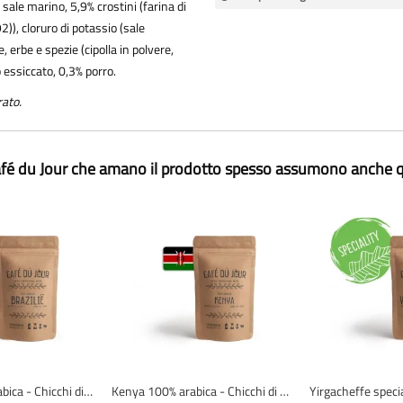
 sale marino, 5,9% crostini (farina di
)), cloruro di potassio (sale
e, erbe e spezie (cipolla in polvere,
 essiccato, 0,3% porro.
rato.
Café du Jour che amano il prodotto spesso assumono anche q
Brasile 100% arabica - Chicchi di caffè freschi
Kenya 100% arabica - Chicchi di caffè freschi