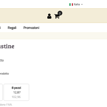
Italia
i
Regali
Promozioni
ustine
tto
prodotto
8 pezzi
12,87
102,96
udono l'IVA.