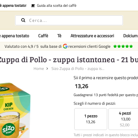
fè appena tostato
!
Guida alla scelta del caffè
è appena tostato
Caffè
Tè
Attrezzature e accessori
Dolcium
Valutato con
4,9
/
5
sulla base di
recensioni clienti Google
Zuppa di Pollo - zuppa istantanea - 21 b
Home
Sizo Zuppa di Pollo - zuppa is...
Sii il primo a recensire questo prodo
13,26
Guadagnerai 13 punti fedeltà per questo 
Scegli il numero di pezzi:
4 pezzi
1 pezzo
13,00
13,26
52,00
Tutti i prezzi indicati in questo blocco incl