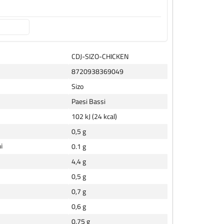
CDJ-SIZO-CHICKEN
8720938369049
Sizo
Paesi Bassi
102 kJ (24 kcal)
0,5 g
i
0.1 g
4,4 g
0,5 g
0,7 g
0,6 g
0.75 g