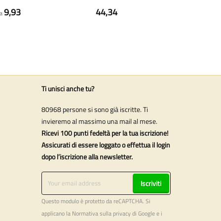
9,93
44,34
da
Ti unisci anche tu?
80968 persone si sono già iscritte. Ti
invieremo al massimo una mail al mese.
Ricevi 100 punti fedeltà per la tua iscrizione!
Assicurati di essere loggato o effettua il login
dopo l’iscrizione alla newsletter.
Iscriviti
Questo modulo è protetto da reCAPTCHA. Si
applicano la
Normativa sulla privacy
di Google e i