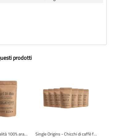
uesti prodotti
Yirgacheffe specialità 100% arabica - Chicchi di caffè freschi
Single Origins - Chicchi di caffè freschi - 7 x 250 grammi