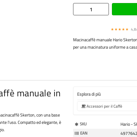
★★★★★
4,8/
Macinacaffè manuale Hario Skerton N
per una macinatura uniforme a casa
affè manuale in
Esplora di più
Accessori per il Caffè
 macinacaffè Skerton, con una base
ante l'uso. Compatto ed elegante, è
Maggiori
SKU
Hario - S
io.
Informazioni
EAN
497764