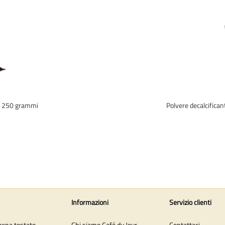
 - 250 grammi
Polvere decalcificant
Informazioni
Servizio clienti
pena tostato
Chi siamo Café du Jour
Contattaci