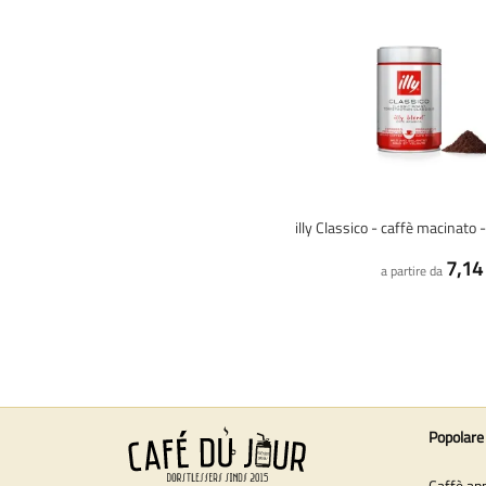
illy Classico - caffè macinato
7,14
a partire da
Popolare
Caffè ap