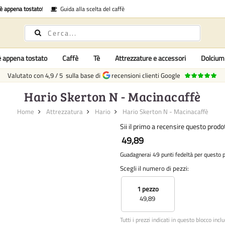
fè appena tostato
!
Guida alla scelta del caffè
è appena tostato
Caffè
Tè
Attrezzature e accessori
Dolcium
Valutato con
4,9
/
5
sulla base di
recensioni clienti Google
Hario Skerton N - Macinacaffè
Home
Attrezzatura
Hario
Hario Skerton N - Macinacaffè
Sii il primo a recensire questo prodo
49,89
Guadagnerai 49 punti fedeltà per questo 
Scegli il numero di pezzi:
1 pezzo
49,89
Tutti i prezzi indicati in questo blocco incl