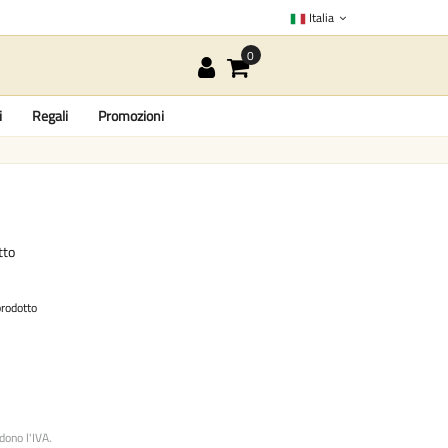
Italia
i
Regali
Promozioni
tto
prodotto
udono l'IVA.