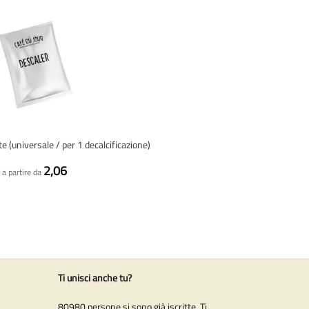
e (universale / per 1 decalcificazione)
2,06
a partire da
Ti unisci anche tu?
80980 persone si sono già iscritte. Ti