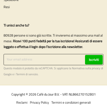
Resi
Ti unisci anche tu?
80928 persone si sono già iscritte. Ti invieremo al massimo una mail al
mese.
Ricevi 100 punti fedeltà per la tua iscrizione! Assicurati di essere
loggato o effettua il login dopo l’iscrizione alla newsletter.
Iscriviti
Questo modulo è protetto da reCAPTCHA. Si applicano la
Normativa sulla privacy
di
Google e i
Termini di servizio
.
Copyright © 2026 Café du Jour B.V. - VAT: NL866270152B01
Reclami
Privacy Policy
Termini e condizioni generali