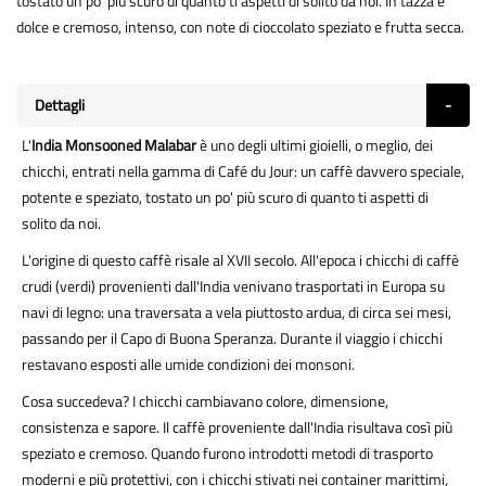
tostato un po' più scuro di quanto ti aspetti di solito da noi. In tazza è
dolce e cremoso, intenso, con note di cioccolato speziato e frutta secca.
Dettagli
L'
India
Monsooned
Malabar
è uno degli ultimi gioielli, o meglio, dei
chicchi, entrati nella gamma di Café du Jour: un caffè davvero speciale,
potente e speziato, tostato un po' più scuro di quanto ti aspetti di
solito da noi.
L'origine di questo caffè risale al XVII secolo. All'epoca i chicchi di caffè
crudi (verdi) provenienti dall'India venivano trasportati in Europa su
navi di legno: una traversata a vela piuttosto ardua, di circa sei mesi,
passando per il Capo di Buona Speranza. Durante il viaggio i chicchi
restavano esposti alle umide condizioni dei monsoni.
Cosa succedeva? I chicchi cambiavano colore, dimensione,
consistenza e sapore. Il caffè proveniente dall'India risultava così più
speziato e cremoso. Quando furono introdotti metodi di trasporto
moderni e più protettivi, con i chicchi stivati nei container marittimi,