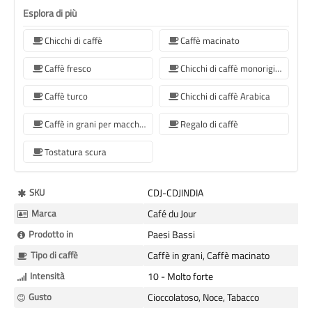
Esplora di più
Chicchi di caffè
Caffè macinato
Caffè fresco
Chicchi di caffè monorigine
Caffè turco
Chicchi di caffè Arabica
Caffè in grani per macchine da caffè Sage
Regalo di caffè
Tostatura scura
Maggiori
SKU
CDJ-CDJINDIA
Informazioni
Marca
Café du Jour
Prodotto in
Paesi Bassi
Tipo di caffè
Caffè in grani, Caffè macinato
Intensità
10 - Molto forte
Gusto
Cioccolatoso, Noce, Tabacco