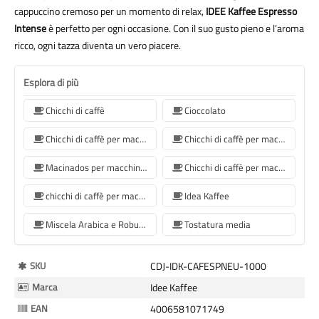
cappuccino cremoso per un momento di relax,
IDEE Kaffee Espresso
Intense
è perfetto per ogni occasione. Con il suo gusto pieno e l’aroma
ricco, ogni tazza diventa un vero piacere.
Esplora di più
Chicchi di caffè
Cioccolato
Chicchi di caffè per macchina da caffè Jura
Chicchi di caffè per macchina da caffè De'Longhi
Macinados per macchine da caffè Philips
Chicchi di caffè per macchina da caffè Krups
chicchi di caffè per macchina da caffè Siemens
Idea Kaffee
Miscela Arabica e Robusta
Tostatura media
Maggiori
SKU
CDJ-IDK-CAFESPNEU-1000
Informazioni
Marca
Idee Kaffee
EAN
4006581071749