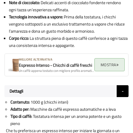
Note di cioccolato:
Delicati accenti di cioccolato fondente rendono
ogni tazza un’esperienza raffinata.
Tecnologia innovativa a vapore:
Prima della tostatura, i chicchi
vengono sottoposti a un esclusivo trattamento a vapore che riduce
l’amarezza e dona un gusto morbido e armonioso.
Corpo ricco:
La struttura piena di questo caffè conferisce a ogni tazza
una consistenza intensa e appagante.
MIGLIORE ALTERNATIVA
MOSTRA
Espresso Intenso - Chicchi di caffè freschi
Un caffè appena tostato con migliore profilo aromatico, aroma e qualità complessiva.
Dettagli
Contenuto:
1000 g (chicchi interi)
Adatto per:
Macchine da caffè espresso automatiche e a leva
Tipo di caffè:
Tostatura intensa per un aroma potente e un gusto
pieno
Che tu preferisca un espresso intenso per iniziare la giornata o un