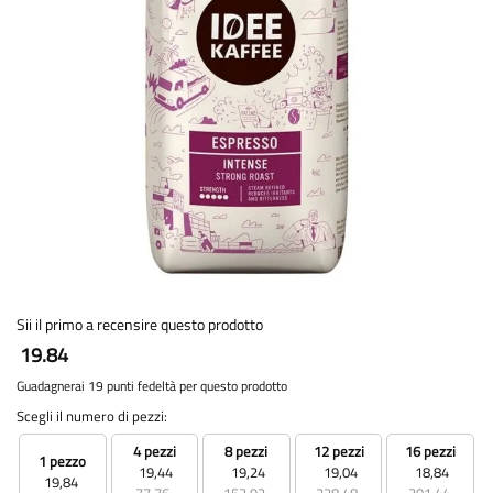
Sii il primo a recensire questo prodotto
19.84
Guadagnerai 19 punti fedeltà per questo prodotto
Scegli il numero di pezzi:
4 pezzi
8 pezzi
12 pezzi
16 pezzi
1 pezzo
19,44
19,24
19,04
18,84
19,84
77,76
153,92
228,48
301,44