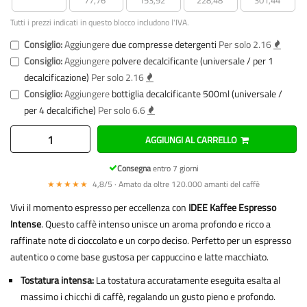
Tutti i prezzi indicati in questo blocco includono l'IVA.
Consiglio:
Aggiungere
due compresse detergenti
Per solo 2.16
Consiglio:
Aggiungere
polvere decalcificante (universale / per 1
decalcificazione)
Per solo 2.16
Consiglio:
Aggiungere
bottiglia decalcificante 500ml (universale /
per 4 decalcifiche)
Per solo 6.6
AGGIUNGI AL CARRELLO
Consegna
entro 7 giorni
★★★★★
4,8/5 · Amato da oltre 120.000 amanti del caffè
Vivi il momento espresso per eccellenza con
IDEE Kaffee Espresso
Intense
. Questo caffè intenso unisce un aroma profondo e ricco a
raffinate note di cioccolato e un corpo deciso. Perfetto per un espresso
autentico o come base gustosa per cappuccino e latte macchiato.
Tostatura intensa:
La tostatura accuratamente eseguita esalta al
massimo i chicchi di caffè, regalando un gusto pieno e profondo.