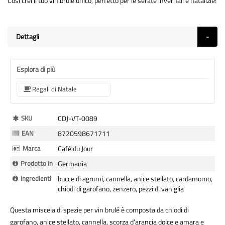
Così crei il tuo vin brulé unico, perfetto per le serate invernali e natalizie!
Dettagli
Esplora di più
Regali di Natale
Maggiori
SKU
CDJ-VT-0089
Informazioni
EAN
8720598671711
Marca
Café du Jour
Prodotto in
Germania
Ingredienti
bucce di agrumi, cannella, anice stellato, cardamomo,
chiodi di garofano, zenzero, pezzi di vaniglia
Questa miscela di spezie per vin brulé è composta da chiodi di
garofano, anice stellato, cannella, scorza d’arancia dolce e amara e