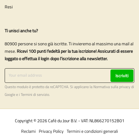
Resi
Ti unisci anche tu?
80900 persone si sono già iscritte. Ti invieremo al massimo una mail al
mese.
Ricevi 100 punti fedeltà per la tua iscrizione! Assicurati di essere
loggato o effettua il login dopo l’iscrizione alla newsletter.
Iscriviti
Questo modulo è protetto da reCAPTCHA. Si applicano la
Normativa sulla privacy
di
Google e i
Termini di servizio
.
Copyright © 2026 Café du Jour B.V. - VAT: NL866270152B01
Reclami
Privacy Policy
Termini e condizioni generali