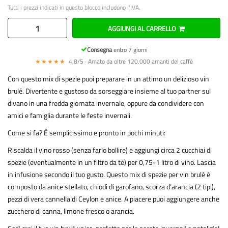
Tutti i prezzi indicati in questo blocco includono l'IVA.
AGGIUNGI AL CARRELLO
Consegna
entro 7 giorni
★★★★★
4,8/5 · Amato da oltre 120.000 amanti del caffè
Con questo mix di spezie puoi preparare in un attimo un delizioso vin
brulé. Divertente e gustoso da sorseggiare insieme al tuo partner sul
divano in una fredda giornata invernale, oppure da condividere con
amici e famiglia durante le feste invernali.
Come si fa? È semplicissimo e pronto in pochi minuti:
Riscalda il vino rosso (senza farlo bollire) e aggiungi circa 2 cucchiai di
spezie (eventualmente in un filtro da tè) per 0,75-1 litro di vino. Lascia
in infusione secondo il tuo gusto. Questo mix di spezie per vin brulé è
composto da anice stellato, chiodi di garofano, scorza d’arancia (2 tipi),
pezzi di vera cannella di Ceylon e anice. A piacere puoi aggiungere anche
zucchero di canna, limone fresco o arancia.