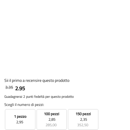
Sii il primo a recensire questo prodotto
3.35
2.95
Guadagnerai 2 punti fedeltà per questo prodotto
Scegli il numero di pezzi:
100 pezzi
150 pezzi
1 pezzo
2,85
2,35
2,95
285,00
352,50