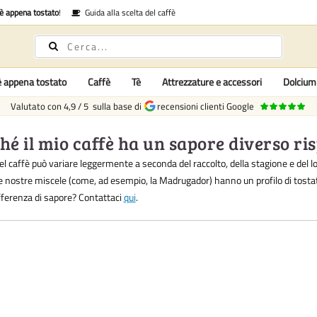
fè appena tostato
!
Guida alla scelta del caffè
è appena tostato
Caffè
Tè
Attrezzature e accessori
Dolcium
Valutato con
4,9
/
5
sulla base di
recensioni clienti Google
hé il mio caffè ha un sapore diverso ris
del caffè può variare leggermente a seconda del raccolto, della stagione e del l
e nostre miscele (come, ad esempio, la Madrugador) hanno un profilo di tostat
fferenza di sapore? Contattaci
qui
.