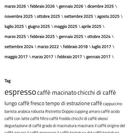
marzo 2026
febbraio 2026
gennaio 2026
dicembre 2025
novembre 2025
ottobre 2025
settembre 2025
agosto 2025
luglio 2025
giugno 2025
maggio 2025
aprile 2025
marzo 2025
febbraio 2025
gennaio 2025
ottobre 2024
settembre 2024
marzo 2022
febbraio 2018
luglio 2017
maggio 2017
marzo 2017
febbraio 2017
gennaio 2017
Tag
espresso
caffè macinato
chicchi di caffè
lungo
caffè fresco
tempo di estrazione
caffè
cappuccino
barista
arabica
robusta
Ristretto
Doppio
cupping
amaro
caffè acido
caffè con latte
caffè filtro
caffè freddo
chicchi di caffè oleosi
degustazione di caffè
grado di macinatura
macinare il caffè
origine del
caffè
pesare il caffè
preparare il caffè
tostatura del caffè
tostatura