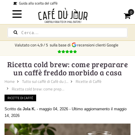
Spedizione in tutta Italia 6,95 -
Gratuita da €250
Valutato con
4,9
/
5
sulla base di
recensioni clienti Google
Ricetta cold brew: come preparare
un caffè freddo morbido a casa
Home
Tutto sul caffè di Café du J...
Ricette di Caffè
Ricetta cold brew: come prepar...
RICETTE DI CAFFÈ
Scritto da
Jola K.
-
maggio 04, 2026
-
Ultimo aggiornamento il maggio
14, 2026